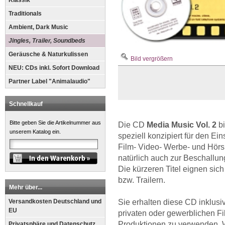
Klassik
Traditionals
Ambient, Dark Music
Jingles, Trailer, Soundbeds
Geräusche & Naturkulissen
Bild vergrößern
NEU: CDs inkl. Sofort Download
Partner Label "Animalaudio"
Schnellkauf
Bitte geben Sie die Artikelnummer aus
Die CD
Media Music Vol. 2
b
unserem Katalog ein.
speziell konzipiert für den Ei
Film- Video- Werbe- und Hörspi
natürlich auch zur Beschallu
Die kürzeren Titel eignen sich
bzw. Trailern.
Mehr über...
Sie erhalten diese CD inklusiv
Versandkosten Deutschland und
EU
privaten oder gewerblichen Fi
Produktionen zu verwenden. Wi
Privatsphäre und Datenschutz