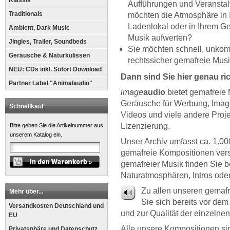
Klassik
Aufführungen und Veranstal
Traditionals
möchten die Atmosphäre in 
Ladenlokal oder in Ihrem Ge
Ambient, Dark Music
Musik aufwerten?
Jingles, Trailer, Soundbeds
Sie möchten schnell, unkomp
Geräusche & Naturkulissen
rechtssicher gemafreie Musi
NEU: CDs inkl. Sofort Download
Dann sind Sie hier genau ric
Partner Label "Animalaudio"
image
audio
bietet gemafreie
Geräusche für Werbung, Imag
Schnellkauf
Videos und viele andere Proje
Lizenzierung.
Bitte geben Sie die Artikelnummer aus
unserem Katalog ein.
Unser Archiv umfasst ca. 1.00
gemafreie Kompositionen ver
gemafreier Musik finden Sie 
Naturatmosphären, Intros oder
Zu allen unseren gemafr
Mehr über...
Sie sich bereits vor de
Versandkosten Deutschland und
und zur Qualität der einzeln
EU
Alle unsere Kompositionen sin
Privatsphäre und Datenschutz