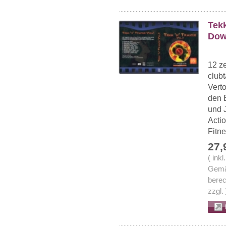
Tekk
Dow
12 z
club
Vert
den B
und 
Acti
Fitne
27,
( ink
Gemä
berec
zzgl.