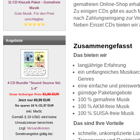
11 CD Klassik Paket - Gemafreie
gemafreien Online-Shop erhal
Musik
Zu einigen CDs gibt es auch 
Gute Musik. Für den Preis
nach Zahlungseingang zur Ve
unschlagbar.
Neben Einzel CDs bieten wir
Angebote
Zusammengefasst
Das bieten wir
langjährige Erfahrung
ein umfangreiches Musikarc
Genres
4 CD Bundle "Sound Source Vol.
eine einfache und preiswert
1-4"
günstige Paketangebote
91,96 EUR
Unser bisheriger Preis
100 % gemafreie Musik
Jetzt nur 69,99 EUR
100 % AKM-freie Musik
Sie sparen 24 % /21,97 EUR
inkl. MwSt.
100 % SUISA-freie Musik
Gemäß § 19 UStG wird keine
Umsatzsteuer berechnet.
Das sind Ihre Vorteile
zzgl.
Versandkosten
schnelle, unkomplizierte Li
Sonderangebot gültig bis: