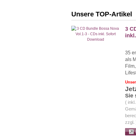
Unsere TOP-Artikel
3 C
inkl
35 e
als 
Film
Life
Unser
Jet
Sie
( ink
Gemä
berec
zzgl.