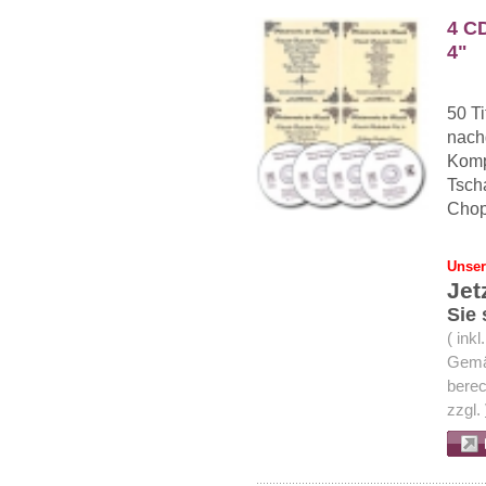
4 CD
4"
50 Ti
nach
Komp
Tsch
Chopi
Unser
Jet
Sie
( ink
Gemä
berec
zzgl.