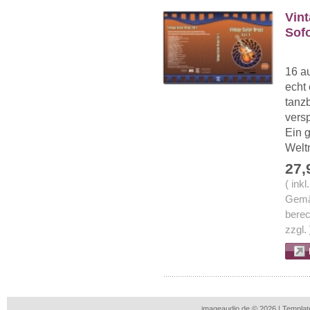
Vint
Sof
16 a
echt 
tanzb
vers
Ein g
Welt
27,
( ink
Gemä
berec
zzgl.
imageaudio.de © 2026 | Templa