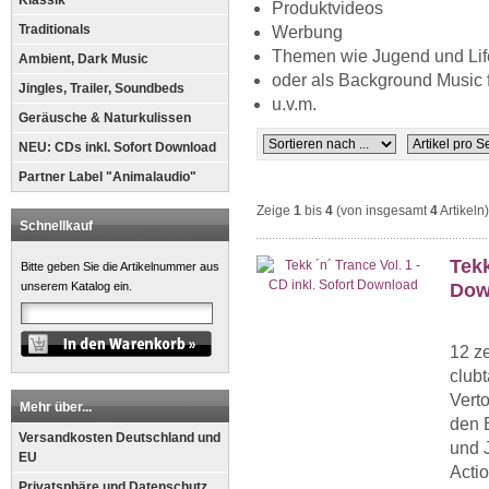
Klassik
Produktvideos
Traditionals
Werbung
Themen wie Jugend und Lif
Ambient, Dark Music
oder als Background Music f
Jingles, Trailer, Soundbeds
u.v.m.
Geräusche & Naturkulissen
NEU: CDs inkl. Sofort Download
Partner Label "Animalaudio"
Zeige
1
bis
4
(von insgesamt
4
Artikeln)
Schnellkauf
Tekk
Bitte geben Sie die Artikelnummer aus
Dow
unserem Katalog ein.
12 z
club
Vert
Mehr über...
den B
Versandkosten Deutschland und
und 
EU
Acti
Privatsphäre und Datenschutz