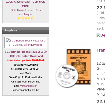
sich 
11 CD Klassik Paket - Gemafreie
Musik
22,
Gute Musik. Für den Preis
( ink
unschlagbar.
Gemä
berec
zzgl.
Angebote
Tran
3 CD Bundle "Bossa Nova Vol.1-3"
- CDs inkl. Sofort Download
83,97 EUR
Unser bisheriger Preis
12 t
Jetzt nur 64,99 EUR
Geei
Sie sparen 23 % /18,98 EUR
inkl. MwSt.
von 
Gemäß § 19 UStG wird keine
Motor
Umsatzsteuer berechnet.
Musik
zzgl.
Versandkosten
Video
Sonderangebot gültig bis:
Minut
22,