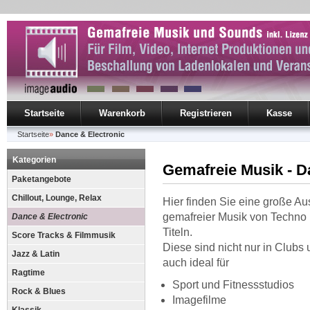
Startseite
Warenkorb
Registrieren
Kasse
Startseite
»
Dance & Electronic
Kategorien
Gemafreie Musik - D
Paketangebote
Chillout, Lounge, Relax
Hier finden Sie eine große A
gemafreier Musik von Techno 
Dance & Electronic
Titeln.
Score Tracks & Filmmusik
Diese sind nicht nur in Clubs 
Jazz & Latin
auch ideal für
Ragtime
Sport und Fitnessstudios
Rock & Blues
Imagefilme