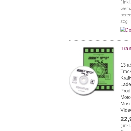
( ink
Gemä
berec
zzgl.
Tran
13 a
Track
Kraf
Lade
Prod
Motor
Musik
Video
22,
( ink