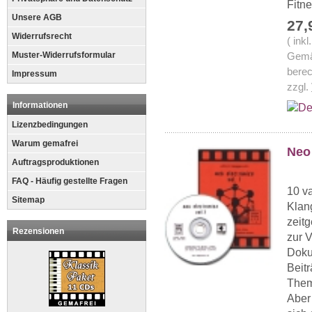
Fitne
Unsere AGB
27,
Widerrufsrecht
( ink
Muster-Widerrufsformular
Gemä
berec
Impressum
zzgl.
Informationen
Lizenzbedingungen
Warum gemafrei
Neo 
Auftragsproduktionen
FAQ - Häufig gestellte Fragen
10 v
Sitemap
Klan
zeit
Rezensionen
zur 
Doku
Beit
Them
Aber 