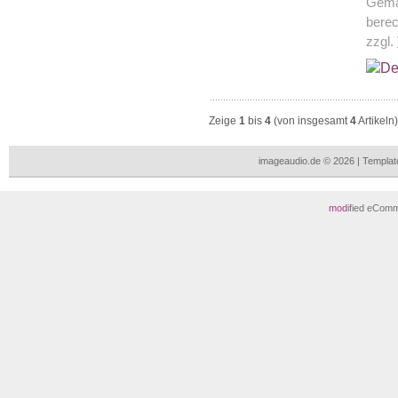
Gemä
berec
zzgl.
Zeige
1
bis
4
(von insgesamt
4
Artikeln)
imageaudio.de © 2026 | Templa
mod
ified eCom