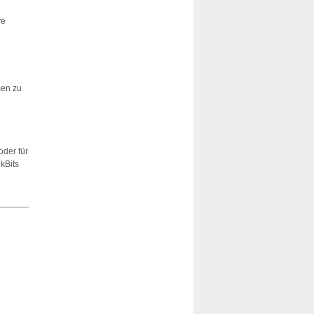
ve
men zu
oder für
kBits