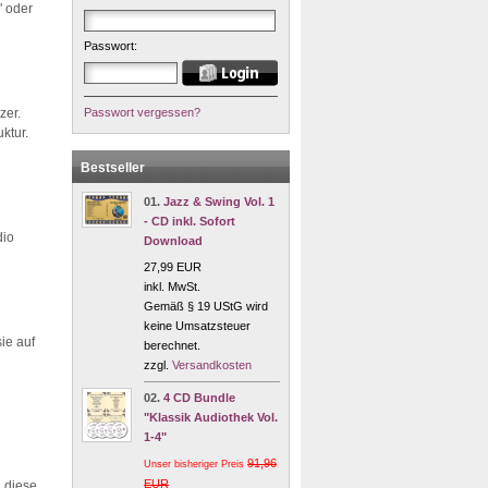
" oder
Passwort:
zer.
Passwort vergessen?
ktur.
Bestseller
01.
Jazz & Swing Vol. 1
- CD inkl. Sofort
dio
Download
27,99 EUR
inkl. MwSt.
Gemäß § 19 UStG wird
keine Umsatzsteuer
ie auf
berechnet.
zzgl.
Versandkosten
02.
4 CD Bundle
"Klassik Audiothek Vol.
1-4"
91,96
Unser bisheriger Preis
EUR
d diese