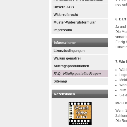
neu ent
Unsere AGB
Widerrufsrecht
6. Darf
Muster-Widerrufsformular
Ja und 
Impressum
Die Mus
versch
Einzig 
Informationen
Filiale 
Lizenzbedingungen
Warum gemafrei
7. Wie 
Auftragsproduktionen
Wähl
FAQ - Häufig gestellte Fragen
Lege
Meld
Sitemap
Wähl
Zum 
Rezensionen
Sie 
MP3 Do
Wenn Si
Zahlung
Die Rec