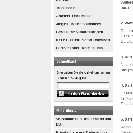
Klassik
Weitere
auch i
Traditionals
Ambient, Dark Music
2. Wozu
Jingles, Trailer, Soundbeds
Die Liz
Geräusche & Naturkulissen
Dabei h
NEU: CDs inkl. Sofort Download
Detail
Partner Label "Animalaudio"
3. Darf
Schnellkauf
Nein, d
ausgest
Bitte geben Sie die Artikelnummer aus
unserem Katalog ein.
4. Darf
Unsere 
Ihr Pro
Dateifo
Mehr über...
Versandkosten Deutschland und
5. Darf
EU
Kopien 
Privatsphäre und Datenschutz
Sie dür