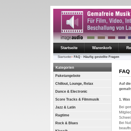
Startseite
Warenkorb
Re
Startseite
»
FAQ - Häufig gestellte Fragen
Kategorien
FAQ 
Paketangebote
Chillout, Lounge, Relax
Auf die
gemafr
Dance & Electronic
Score Tracks & Filmmusik
1. Was
Bei gem
Jazz & Latin
Mitglie
Ragtime
Schwei
Bei Nut
Rock & Blues
beauftr