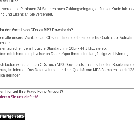
d der CDs:
 werden i.d.R. binnen 24 Stunden nach Zahlungseingang auf unser Konto inklusi
ng und Lizenz an Sie versendet.
 ist der Vorteil von CDs zu MP3 Downloads?
fern alle unsere Musiktitel auf CDs, um Ihnen die bestmögliche Qualität der Aufnah
eisten.
 entsprechen dem Industrie Standard mit 16bit - 44,1 khz, stereo.
em erleichtern die physischen Datenträger Ihnen eine langfristige Archivierung.
ich bieten wir zu einigen CDs auch MP3 Downloads an zur schnellen Bearbeitung 
zung im Internet. Das Datenvolumen und die Qualität von MP3 Formaten ist mit 128
ich geringer.
den hier auf Ihre Frage keine Antwort?
ieren Sie uns einfach!