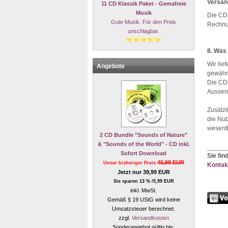
Versan
11 CD Klassik Paket - Gemafreie
Musik
Die CDs
Gute Musik. Für den Preis
Rechnu
unschlagbar.
8. Was
Wir lie
Angebote
gewährl
Die CDs
Ausserd
Zusätzl
die Nut
wesentl
2 CD Bundle "Sounds of Nature"
& "Sounds of the World" - CD inkl.
Sofort Download
Sie fin
45,98 EUR
Unser bisheriger Preis
Kontakt
Jetzt nur 39,99 EUR
Sie sparen 13 % /5,99 EUR
inkl. MwSt.
Gemäß § 19 UStG wird keine
Umsatzsteuer berechnet.
zzgl.
Versandkosten
Sonderangebot gültig bis: