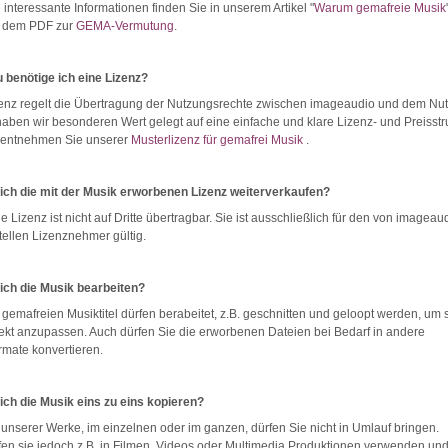
 interessante Informationen finden Sie in unserem Artikel "
Warum gemafreie Musik
n dem PDF zur
GEMA-Vermutung
.
 benötige ich eine Lizenz?
enz regelt die Übertragung der Nutzungsrechte zwischen imageaudio und dem Nut
aben wir besonderen Wert gelegt auf eine einfache und klare Lizenz- und Preisstru
s entnehmen Sie unserer
Musterlizenz für gemafrei Musik
.
 ich die mit der Musik erworbenen Lizenz weiterverkaufen?
ie Lizenz ist nicht auf Dritte übertragbar. Sie ist ausschließlich für den von imageau
ellen Lizenznehmer gültig.
 ich die Musik bearbeiten?
gemafreien Musiktitel dürfen berabeitet, z.B. geschnitten und geloopt werden, um s
jekt anzupassen. Auch dürfen Sie die erworbenen Dateien bei Bedarf in andere
rmate konvertieren.
 ich die Musik eins zu eins kopieren?
unserer Werke, im einzelnen oder im ganzen, dürfen Sie nicht in Umlauf bringen.
fen sie jedoch z.B. in Filmen, Videos oder Multimedia Produktionen verwenden un