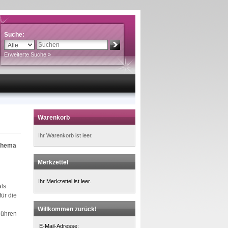
Suche:
Erweiterte Suche »
Warenkorb
Ihr Warenkorb ist leer.
 Thema
Merkzettel
Ihr Merkzettel ist leer.
als
für die
Willkommen zurück!
bühren
E-Mail-Adresse: